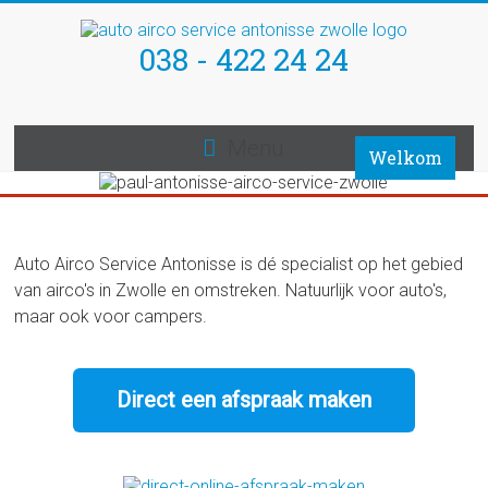
Skip
to
038 - 422 24 24
Auto
content
Airco
Service
Menu
Welkom
Antonisse
Loggerweg
Auto Airco Service Antonisse is dé specialist op het gebied
4-
van airco's in Zwolle en omstreken. Natuurlijk voor auto's,
9
maar ook voor campers.
8042
PG
Zwolle
Direct een afspraak maken