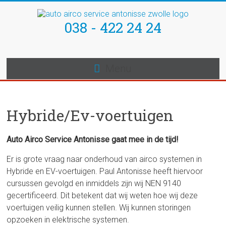
Skip
to
038 - 422 24 24
Auto
content
Airco
Service
Menu
Antonisse
Hybride/Ev-voertuigen
Loggerweg
4-
9
Auto Airco Service Antonisse gaat mee in de tijd!
8042
Er is grote vraag naar onderhoud van airco systemen in
PG
Hybride en EV-voertuigen. Paul Antonisse heeft hiervoor
Zwolle
cursussen gevolgd en inmiddels zijn wij NEN 9140
gecertificeerd. Dit betekent dat wij weten hoe wij deze
voertuigen veilig kunnen stellen. Wij kunnen storingen
opzoeken in elektrische systemen.